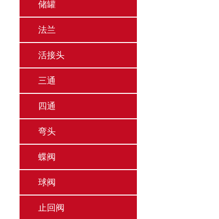
储罐
法兰
活接头
三通
四通
弯头
蝶阀
球阀
止回阀